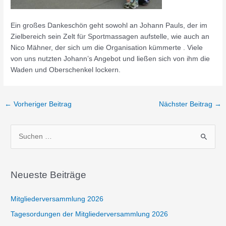
Ein großes Dankeschön geht sowohl an Johann Pauls, der im
Zielbereich sein Zelt für Sportmassagen aufstelle, wie auch an
Nico Mähner, der sich um die Organisation kümmerte . Viele
von uns nutzten Johann’s Angebot und ließen sich von ihm die
Waden und Oberschenkel lockern.
Beitragsnavigation
←
Vorheriger Beitrag
Nächster Beitrag
→
S
u
c
h
Neueste Beiträge
e
Mitgliederversammlung 2026
n
n
Tagesordungen der Mitgliederversammlung 2026