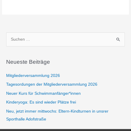
S
u
c
h
Neueste Beiträge
e
Mitgliederversammlung 2026
n
n
Tagesordungen der Mitgliederversammlung 2026
a
Neuer Kurs für Schwimmanfänger*innen
c
Kinderyoga: Es sind wieder Plätze frei
h
Neu, jetzt immer mittwochs: Eltern-Kindturnen in unsrer
:
Sporthalle Adofstraße