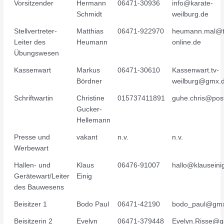
Vorsitzender
Hermann
06471-30936
info@karate-
Schmidt
weilburg.de
Stellvertreter-
Matthias
06471-922970
heumann.mal@t
Leiter des
Heumann
online.de
Übungswesen
Kassenwart
Markus
06471-30610
Kassenwart.tv-
Bördner
weilburg@gmx.
Schriftwartin
Christine
015737411891
guhe.chris@pos
Gucker-
Hellemann
Presse und
vakant
n.v.
n.v.
Werbewart
Hallen- und
Klaus
06476-91007
hallo@klauseini
Gerätewart/Leiter
Einig
des Bauwesens
Beisitzer 1
Bodo Paul
06471-42190
bodo_paul@gmx
Beisitzerin 2
Evelyn
06471-379448
Evelyn.Risse@