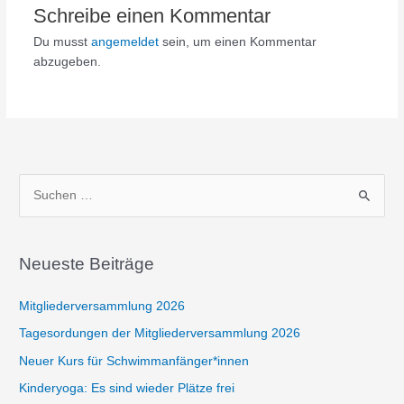
Schreibe einen Kommentar
Du musst
angemeldet
sein, um einen Kommentar
abzugeben.
S
u
c
h
Neueste Beiträge
e
Mitgliederversammlung 2026
n
n
Tagesordungen der Mitgliederversammlung 2026
a
Neuer Kurs für Schwimmanfänger*innen
c
Kinderyoga: Es sind wieder Plätze frei